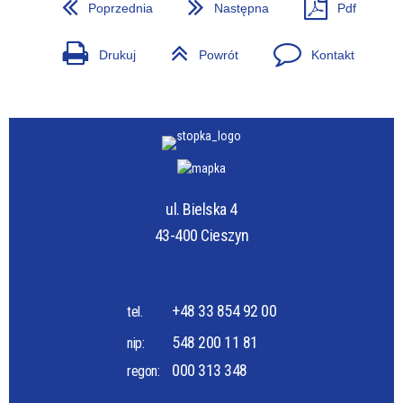
Poprzednia
Następna
Pdf
Drukuj
Powrót
Kontakt
ul. Bielska 4
43-400 Cieszyn
+48 33 854 92 00
tel.
548 200 11 81
nip:
000 313 348
regon: