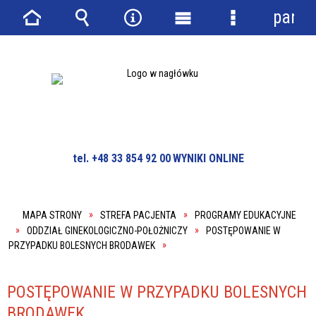
panel
Strona
Wyszukiwarka
Narzędzia
Menu
Menu
główna
główne
szczegółowe
tel. +48 33 854 92 00
WYNIKI ONLINE
MAPA STRONY
STREFA PACJENTA
PROGRAMY EDUKACYJNE
ODDZIAŁ GINEKOLOGICZNO-POŁOŻNICZY
POSTĘPOWANIE W
PRZYPADKU BOLESNYCH BRODAWEK
POSTĘPOWANIE W PRZYPADKU BOLESNYCH
BRODAWEK