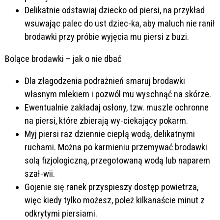
Delikatnie odstawiaj dziecko od piersi, na przykład
wsuwając palec do ust dziec-ka, aby maluch nie ranił
brodawki przy próbie wyjęcia mu piersi z buzi.
Bolące brodawki – jak o nie dbać
Dla złagodzenia podrażnień smaruj brodawki
własnym mlekiem i pozwól mu wyschnąć na skórze.
Ewentualnie zakładaj osłony, tzw. muszle ochronne
na piersi, które zbierają wy-ciekający pokarm.
Myj piersi raz dziennie ciepłą wodą, delikatnymi
ruchami. Można po karmieniu przemywać brodawki
solą fizjologiczną, przegotowaną wodą lub naparem
szał-wii.
Gojenie się ranek przyspieszy dostęp powietrza,
więc kiedy tylko możesz, poleż kilkanaście minut z
odkrytymi piersiami.