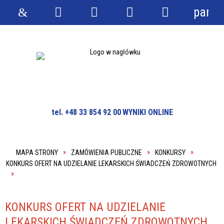
panel
Strona
Wyszukiwarka
Narzędzia
Menu
Menu
główna
główne
szczegółowe
tel. +48 33 854 92 00
WYNIKI ONLINE
MAPA STRONY
ZAMÓWIENIA PUBLICZNE
KONKURSY
KONKURS OFERT NA UDZIELANIE LEKARSKICH ŚWIADCZEŃ ZDROWOTNYCH
KONKURS OFERT NA UDZIELANIE
LEKARSKICH ŚWIADCZEŃ ZDROWOTNYCH