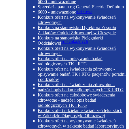
6000 - unieważnione
Sprzedaż aparatu rtg General Electric Definium
Dieta cukrzycowo-trzustkowa
6000 - unieważnione
Konkurs ofert na wykonywanie świadczeń
zdrowotnych
Konkurs na stanowisko Dyrektora Zespołu
Zakładów Opieki Zdrowotnej w Cieszynie
Konkurs na stanowiska Pielęgniarki
Poradnia chorób zakaźnych
Oddziałowej
Konkurs ofert na wykonywanie świadczeń
zdrowotnych
Konkurs ofert na opisywanie badań
Dieta papkowata
radiologicznych TK i RTG
Konkurs ofert na świadczenia zdrowotne -
opisywanie badań TK i RTG pacjentów poradni
i oddziałów
Konkurs ofert na świadczenia zdrowotne -
Poradnia dermatologiczna
nadzór i opis badań radiologicznych TK i RTG
Konkurs ofert na całodobowe świadczenia
zdrowotne - nadzór i opis badań
radiologicznych TK i RTG
Dieta płynna
Konkurs ofert udzielanie świadczeń lekarskich
w Zakładzie Diagnostyki Obrazowej
Konkurs ofert na wykonywanie świadczeń
zdrowotnych w zakresie badań laboratoryjnych