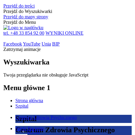
Przejdź do treści
Przejdź do Wyszukiwarki
Przejdź do mapy strony
Przejdź do Menu
tel. +48 33 854 92 00
WYNIKI ONLINE
Facebook
YouTube
Unia
BIP
Zatrzymaj animacje
Wyszukiwarka
Twoja przeglądarka nie obsługuje JavaScript
Menu główne 1
Strona główna
Szpital
Szpital
Centrum Zdrowia Psychicznego
Centrum Zdrowia Psychicznego
Strefa Pacjenta
O Nas