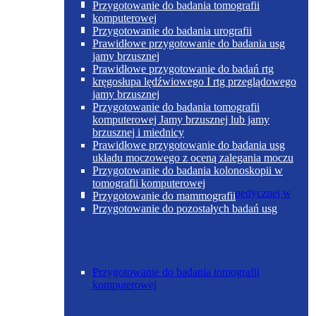
Poradnia otolaryngologiczna
Przygotowanie do badania tomografii
komputerowej
Przygotowanie do badania urografii
Prawidłowe przygotowanie do badania usg
jamy brzusznej
Prawidłowe przygotowanie do badań rtg
Poradnia chirurgii ogólnej w Skoczowie
kręgosłupa lędźwiowego I rtg przeglądowego
jamy brzusznej
Przygotowanie do badania tomografii
komputerowej Jamy brzusznej lub jamy
brzusznej i miednicy
Prawidłowe przygotowanie do badania usg
układu moczowego z oceną zalegania moczu
Przygotowanie do badania kolonoskopii w
tomografii komputerowej
Poradnia chirurgii urazowo-ortopedycznej w
Przygotowanie do mammografii
Skoczowie
Przygotowanie do pozostałych badań usg
Przygotowanie do badania tomografii
komputerowej