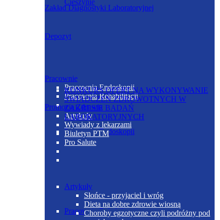
Cieszynie
Zakład Diagnostyki Laboratoryjnej
Depozyt
Pracownie
Pracownia Endoskopii
KONKURS OFERT NA WYKONYWANIE
Pracownia Rehabilitacji
ŚWIADCZEŃ ZDROWOTNYCH W
Promocja Zdrowia
ZAKRESIE BADAŃ
Artykuły
LABORATORYJNYCH
Wywiady z lekarzami
Pracownia Endoskopii
Biuletyn PTM
Pro Salute
Artykuły
Słońce - przyjaciel i wróg
Dieta na dobre zdrowie wiosną
Pracownia Rehabilitacji
Choroby egzotyczne czyli podróżny pod