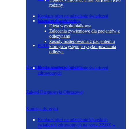
rodziny
Konkurs ofert na udzielanie świadczeń
Wspólne dla oddziałów
patomorfologicznych
Dieta wysokobiałkowa
Zalecenia żywieniowe dla pacjentów z
odleżynami
Zasady postępowania z pacjentem u
PODODDZIAŁ NEONATOLOGICZNY
którego występuje ryzyko powstania
odleżyn
Kwalifikacja anestezjologiczna
Konkurs ofert na udzielanie świadczeń
zdrowotnych
Zakład Diagnostyki Obrazowej
Komisja ds. etyki
Konkurs ofert na udzielanie lekarskich
świadczeń zdrowotnych na rzecz ZZOZ w