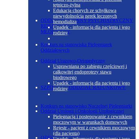
tętniczo-żylną
Edukacja chorych ze schyłkową
niewydolnością nerek leczonych
ODDZIAŁ DZIENNY PSYCHIATRYCZNY
hemodializą
REHABILITACYJNY DLA DZIECI I
Upadek - informacja dla pacjenta i jego
MŁODZIEŻY
rodziny
Konkurs na stanowiska Pielęgniarek
Oddziałowych
Oddział Urazowo-Ortopedyczny
Usprawniana po zabiegu częściowej i
całkowitej endoprotezy stawu
biodrowego
Upadek - informacja dla pacjenta i jego
SZPITALNY ODDZIAŁ RATUNKOWY
rodziny
Konkurs na stanowisko Naczelnej Pielęgniarki
Oddział Urologii i Onkologii Urologicznej
Pielęgnacja i postępowanie z cewnikiem
moczowym w warunkach domowych
Rejestr - pacjent z cewnikiem moczowym
(dla pacjenta)
ODDZIAŁ DZIENNY CHEMIOTERAPII
Upadek - informacja dla pacjenta i jego