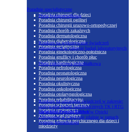
Poradnie specjalistyczne
Poradnia chirurgii dla dzieci
Dieta bogatoresztkowa
Poradnia chirurgii ogólnej
Poradnia chirurgii urazowo-ortopedycznej
Poradnia chorób zakaźnych
Poradnia dermatologiczna
Poradnia diabetologiczna
Konkurs na wykonywanie świadczeń
Poradnia geriatryczna
zdrowotnych w zakresie badań laboratoryjnych
Poradnia ginekologiczno-położnicza
Poradnia gruźlicy i chorób płuc
Poradnia kardiologiczna
Dieta cukrzycowa niskobiałkowa
Poradnia nefrologiczna
Poradnia neonatologiczna
Poradnia neurologiczna
Poradnia okulistyczna
Poradnia onkologiczna
Poradnia otolaryngologiczna
Poradnia rehabilitacyjna
Konkurs na udzielanie świadczeń w zakresie:
Poradnia schorzeń tarczycy
opisywanie badań radiologicznych TK i RTG
Poradnia urologiczna
Dieta kleikowo-sucharowa
pacjentów Zespołu Zakładów Opieki
Poradnia wad postawy
Zdrowotnej w Cieszynie zdalnie w ramach
Poradnia zdrowia psychicznego dla dzieci i
systemu teleradiologii
młodzieży