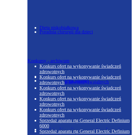
Dieta niskobiałkowa
Poradnia chirurgii dla dzieci
Konkursy - archiwum
Konkurs ofert na wykonywanie świadczeń
zdrowotnych
Dieta niskoelektrolitowa normobiałkowa z
Konkurs ofert na wykonywanie świadczeń
Poradnia chirurgii ogólnej
ograniczeniem łatwoprzyswajalnych
zdrowotnych
węglowodanów
Konkurs ofert na wykonywanie świadczeń
zdrowotnych
Konkurs ofert na wykonywanie świadczeń
zdrowotnych
Konkurs ofert na wykonywanie świadczeń
zdrowotnych
Sprzedaż aparatu rtg General Electric Definium
6000
Poradnia chirurgii urazowo-ortopedycznej
Sprzedaż aparatu rtg General Electric Definium