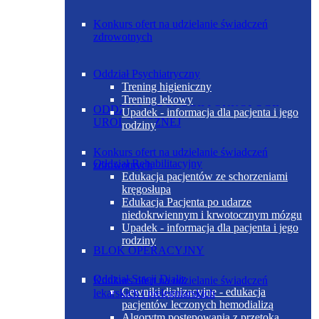
Konkurs ofert na udzielanie świadczeń
zdrowotnych
Oddział Psychiatryczny
Trening higieniczny
Trening lekowy
ODDZIAŁ UROLOGII I ONKOLOGII
Upadek - informacja dla pacjenta i jego
UROLOGICZNEJ
rodziny
Konkurs ofert na udzielanie świadczeń
Oddział Rehabilitacyjny
zdrowotnych
Edukacja pacjentów ze schorzeniami
kręgosłupa
Edukacja Pacjenta po udarze
niedokrwiennym i krwotocznym mózgu
Upadek - informacja dla pacjenta i jego
rodziny
BLOK OPERACYJNY
Oddział Stacji Dializ
Konkurs ofert na udzielanie świadczeń
Cewniki dializacyjne - edukacja
lekarskich i pielęgniarskich
pacjentów leczonych hemodializą
Algorytm postępowania z przetoką