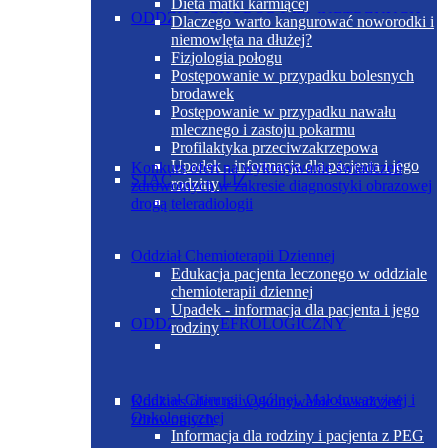
Dieta matki karmiącej
ODDZIAŁ CHORÓB WEWNĘTRZNYCH
Dlaczego warto kangurować noworodki i
niemowlęta na dłużej?
Fizjologia połogu
Postępowanie w przypadku bolesnych
brodawek
Postępowanie w przypadku nawału
mlecznego i zastoju pokarmu
Profilaktyka przeciwzakrzepowa
Upadek - informacja dla pacjenta i jego
Konkurs ofert na wykonywanie świadczeń
STACJA DIALIZ
rodziny
zdrowotnych w zakresie diagnostyki obrazowej
drogą teleradiologii
Oddział Chemioterapii Dziennej
Edukacja pacjenta leczonego w oddziale
chemioterapii dziennej
Upadek - informacja dla pacjenta i jego
ODDZIAŁ NEFROLOGICZNY
rodziny
Oddział Chirurgii Ogólnej, Małoinwazyjnej i
Konkurs ofert na wykonywanie świadczeń
Onkologicznej
zdrowotnych
Informacja dla rodziny i pacjenta z PEG