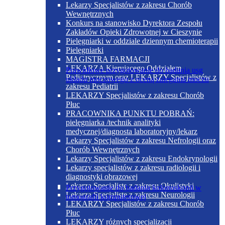
Lekarzy Specjalistów z zakresu Chorób
Wewnętrznych
Konkurs na stanowisko Dyrektora Zespołu
Zakładów Opieki Zdrowotnej w Cieszynie
Pielęgniarki w oddziale dziennym chemioterapii
Pielęgniarki
MAGISTRA FARMACJI
LEKARZA Kierującego Oddziałem
Prawidłowe przygotowanie do badania usg
Pediatrycznym oraz LEKARZY Specjalistów z
układu moczowego z oceną zalegania moczu
zakresu Pediatrii
LEKARZY Specjalistów z zakresu Chorób
Płuc
PRACOWNIKA PUNKTU POBRAŃ:
pielęgniarka /technik analityki
medycznej/diagnosta laboratoryjny/lekarz
Lekarzy Specjalistów z zakresu Nefrologii oraz
Chorób Wewnętrznych
Lekarzy Specjalistów z zakresu Endokrynologii
Lekarzy specjalistów z zakresu radiologii i
diagnostyki obrazowej
Lekarza Specjalistę z zakresu Okulistyki
Przygotowanie do badania kolonoskopii w
Lekarza Specjalistę z zakresu Neurologii
tomografii komputerowej
LEKARZY Specjalistów z zakresu Chorób
Płuc
LEKARZY różnych specjalizacji