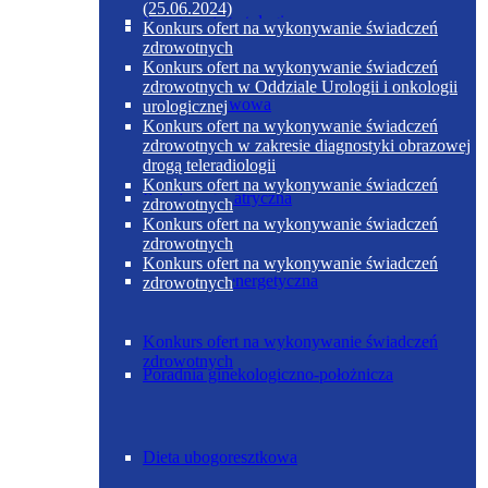
(25.06.2024)
Poradnia diabetologiczna
Konkurs ofert na wykonywanie świadczeń
zdrowotnych
Konkurs ofert na wykonywanie świadczeń
zdrowotnych w Oddziale Urologii i onkologii
Dieta podstawowa
urologicznej
Konkurs ofert na wykonywanie świadczeń
zdrowotnych w zakresie diagnostyki obrazowej
drogą teleradiologii
Konkurs ofert na wykonywanie świadczeń
Poradnia geriatryczna
zdrowotnych
Konkurs ofert na wykonywanie świadczeń
zdrowotnych
Konkurs ofert na wykonywanie świadczeń
Dieta ubogoenergetyczna
zdrowotnych
Konkurs ofert na wykonywanie świadczeń
zdrowotnych
Poradnia ginekologiczno-położnicza
Dieta ubogoresztkowa