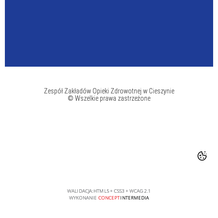
Zespół Zakładów Opieki Zdrowotnej w Cieszynie
© Wszelkie prawa zastrzeżone
WALIDACJA:
HTML5
+
CSS3
+
WCAG 2.1
WYKONANIE
CONCEPT
INTERMEDIA