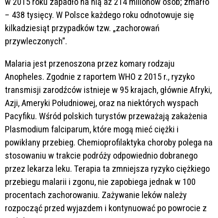
w 2015 roku zapadło na nią aż 214 milionów osób; zmarło
– 438 tysięcy. W Polsce każdego roku odnotowuje się
kilkadziesiąt przypadków tzw. „zachorowań
przywleczonych”.
Malaria jest przenoszona przez komary rodzaju
Anopheles. Zgodnie z raportem WHO z 2015 r., ryzyko
transmisji zarodźców istnieje w 95 krajach, głównie Afryki,
Azji, Ameryki Południowej, oraz na niektórych wyspach
Pacyfiku. Wśród polskich turystów przeważają zakażenia
Plasmodium falciparum, które mogą mieć ciężki i
powikłany przebieg. Chemioprofilaktyka choroby polega na
stosowaniu w trakcie podróży odpowiednio dobranego
przez lekarza leku. Terapia ta zmniejsza ryzyko ciężkiego
przebiegu malarii i zgonu, nie zapobiega jednak w 100
procentach zachorowaniu. Zażywanie leków należy
rozpocząć przed wyjazdem i kontynuować po powrocie z