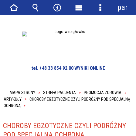
panel
Strona
Wyszukiwarka
Narzędzia
Menu
Menu
główna
główne
szczegółowe
tel. +48 33 854 92 00
WYNIKI ONLINE
MAPA STRONY
STREFA PACJENTA
PROMOCJA ZDROWIA
ARTYKUŁY
CHOROBY EGZOTYCZNE CZYLI PODRÓŻNY POD SPECJALNĄ
OCHRONĄ
CHOROBY EGZOTYCZNE CZYLI PODRÓŻNY
POD SPECJALNĄ OCHRONĄ