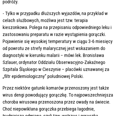
podróży.
- Tylko w przypadku dłuższych wyjazdów, na przykład w
celach służbowych, możliwa jest tzw. terapia
kieszonkowa. Polega na przepisaniu odpowiedniego leku i
zastosowaniu preparatu w razie wystąpienia gorączki.
Pojawienie się wysokiej temperatury w ciągu 3-6 miesięcy
od powrotu ze strefy malarycznej jest wskazaniem do
diagnostyki w kierunku malarii – mówi lek. Bronisława
Szlauer, ordynator Oddziału Obserwacyjno-Zakaźnego
Szpitala Śląskiego w Cieszynie – placówki uznawanej za
„filtr epidemiologiczny” południowej Polski.
Przez niektóre gatunki komarów przenoszony jest także
wirus dengi powodujący gorączkę. To najpowszechniejsza
choroba wirusowa przenoszona przez owady na świecie.
Choć niepowikłana gorączka przebiega łagodnie,
trudniejsza odmiana, czyli tzw. wstrząs i gorączka