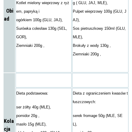
Kotlet mielony wieprzowy z ryż
g ( GLU, JAJ, MLE),
Obi
em, papryką i
Pulpet wieprzowy 100g (GLU, J
ad
ogórkiem 100g (GLU, JAJ),
AJ),
Surówka colesław 130g (SEL,
Sos pietruszkowy 150ml (GLU,
GOR),
MLE),
Ziemniaki 200g ,
Brokuły z wody 130g ,
Ziemniaki 200g ,
Dieta podstawowa:
Dieta z ograniczeniem kwasów t
łuszczowych:
ser żółty 40g (MLE),
pomidor 20g ,
serek fromage 50g (MLE, SE
Kola
masło 15g (MLE),
L),
cja