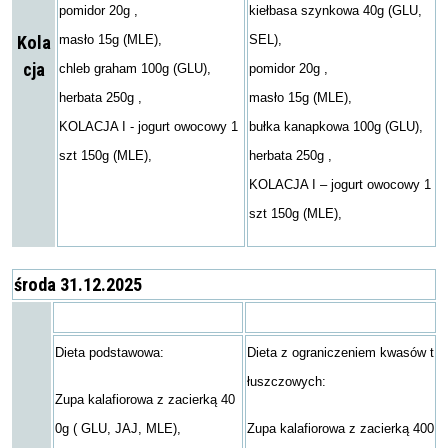
pomidor 20g ,
kiełbasa szynkowa 40g (GLU,
Kola
masło 15g (MLE),
SEL),
cja
chleb graham 100g (GLU),
pomidor 20g ,
herbata 250g ,
masło 15g (MLE),
KOLACJA I - jogurt owocowy 1
bułka kanapkowa 100g (GLU),
szt 150g (MLE),
herbata 250g ,
KOLACJA I – jogurt owocowy 1
szt 150g (MLE),
środa 31.12.2025
Dieta podstawowa:
Dieta z ograniczeniem kwasów t
łuszczowych:
Zupa kalafiorowa z zacierką 40
0g ( GLU, JAJ, MLE),
Zupa kalafiorowa z zacierką 400