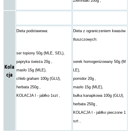
Ziemniaki 200g ,
Dieta podstawowa:
Dieta z ograniczeniem kwasów
tłuszczowych:
ser topiony 50g (MLE, SEL),
papryka świeża 20g ,
serek homogenizowany 50g (M
Kola
masło 15g (MLE),
LE),
cja
chleb graham 100g (GLU),
pomidor 20g ,
herbata 250g ,
masło 15g (MLE),
KOLACJA I - jabłko 1szt ,
bułka kanapkowa 100g (GLU),
herbata 250g ,
KOLACJA I - jabłko pieczone 1
szt ,