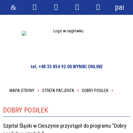
panel
Strona
Wyszukiwarka
Narzędzia
Menu
Menu
główna
główne
szczegółowe
tel. +48 33 854 92 00
WYNIKI ONLINE
MAPA STRONY
STREFA PACJENTA
DOBRY POSIŁEK
DOBRY POSIŁEK
Szpital Śląski w Cieszynie przystąpił do programu "Dobry