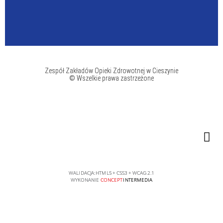
Zespół Zakładów Opieki Zdrowotnej w Cieszynie
© Wszelkie prawa zastrzeżone
WALIDACJA:
HTML5
+
CSS3
+
WCAG 2.1
WYKONANIE
CONCEPT
INTERMEDIA