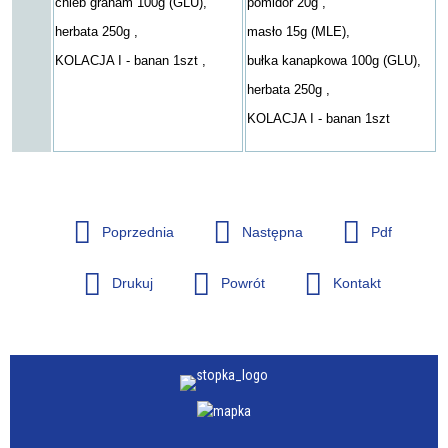
chleb graham 100g (GLU),
pomidor 20g ,
herbata 250g ,
masło 15g (MLE),
KOLACJA I - banan 1szt ,
bułka kanapkowa 100g (GLU),
herbata 250g ,
KOLACJA I - banan 1szt
Poprzednia
Następna
Pdf
Drukuj
Powrót
Kontakt