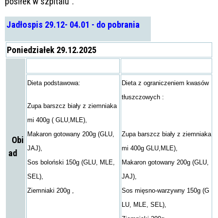
posiłek w szpitalu".
Jadłospis 29.12- 04.01 - do pobrania
Poniedziałek 29.12.2025
Dieta podstawowa:
Dieta z ograniczeniem kwasów
tłuszczowych :
Zupa barszcz biały z ziemniaka
mi 400g ( GLU,MLE),
Makaron gotowany 200g (GLU,
Zupa barszcz biały z ziemniaka
Obi
JAJ),
mi 400g GLU,MLE),
ad
Sos boloński 150g (GLU, MLE,
Makaron gotowany 200g (GLU,
SEL),
JAJ),
Ziemniaki 200g ,
Sos mięsno-warzywny 150g (G
LU, MLE, SEL),