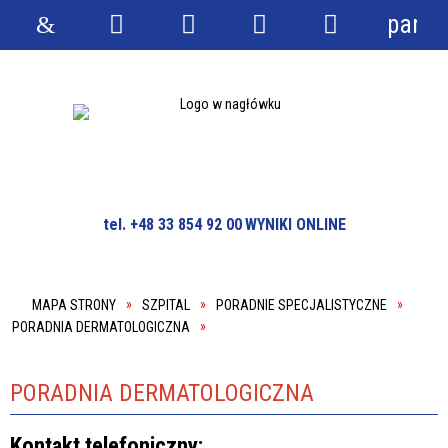
panel
Strona
Wyszukiwarka
Narzędzia
Menu
Menu
główna
główne
szczegółowe
tel. +48 33 854 92 00
WYNIKI ONLINE
MAPA STRONY
SZPITAL
PORADNIE SPECJALISTYCZNE
PORADNIA DERMATOLOGICZNA
PORADNIA DERMATOLOGICZNA
Kontakt telefoniczny: