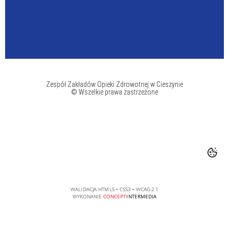
Zespół Zakładów Opieki Zdrowotnej w Cieszynie
© Wszelkie prawa zastrzeżone
WALIDACJA:
HTML5
+
CSS3
+
WCAG 2.1
WYKONANIE
CONCEPT
INTERMEDIA