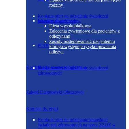
rodziny
Konkurs ofert na udzielanie świadczeń
Wspólne dla oddziałów
patomorfologicznych
Dieta wysokobiałkowa
Zalecenia żywieniowe dla pacjentów z
odleżynami
Zasady postępowania z pacjentem u
PODODDZIAŁ NEONATOLOGICZNY
którego występuje ryzyko powstania
odleżyn
Kwalifikacja anestezjologiczna
Konkurs ofert na udzielanie świadczeń
zdrowotnych
Zakład Diagnostyki Obrazowej
Komisja ds. etyki
Konkurs ofert na udzielanie lekarskich
świadczeń zdrowotnych na rzecz ZZOZ w