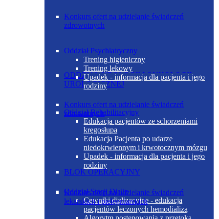
Konkurs ofert na udzielanie świadczeń
zdrowotnych
Oddział Psychiatryczny
Trening higieniczny
Trening lekowy
ODDZIAŁ UROLOGII I ONKOLOGII
Upadek - informacja dla pacjenta i jego
UROLOGICZNEJ
rodziny
Konkurs ofert na udzielanie świadczeń
Oddział Rehabilitacyjny
zdrowotnych
Edukacja pacjentów ze schorzeniami
kręgosłupa
Edukacja Pacjenta po udarze
niedokrwiennym i krwotocznym mózgu
Upadek - informacja dla pacjenta i jego
rodziny
BLOK OPERACYJNY
Oddział Stacji Dializ
Konkurs ofert na udzielanie świadczeń
Cewniki dializacyjne - edukacja
lekarskich i pielęgniarskich
pacjentów leczonych hemodializą
Algorytm postępowania z przetoką