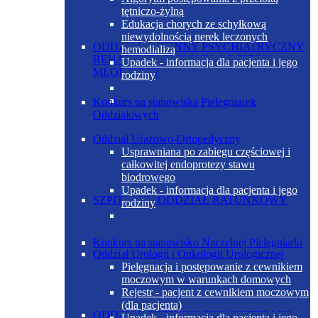
tętniczo-żylną
Edukacja chorych ze schyłkową
niewydolnością nerek leczonych
ODDZIAŁ DZIENNY PSYCHIATRYCZNY
hemodializą
REHABILITACYJNY DLA DZIECI I
Upadek - informacja dla pacjenta i jego
MŁODZIEŻY
rodziny
Konkurs na stanowiska Pielęgniarek
Oddziałowych
Oddział Urazowo-Ortopedyczny
Usprawniana po zabiegu częściowej i
całkowitej endoprotezy stawu
biodrowego
Upadek - informacja dla pacjenta i jego
SZPITALNY ODDZIAŁ RATUNKOWY
rodziny
Konkurs na stanowisko Naczelnej Pielęgniarki
Oddział Urologii i Onkologii Urologicznej
Pielęgnacja i postępowanie z cewnikiem
moczowym w warunkach domowych
Rejestr - pacjent z cewnikiem moczowym
(dla pacjenta)
ODDZIAŁ DZIENNY CHEMIOTERAPII
Upadek - informacja dla pacjenta i jego