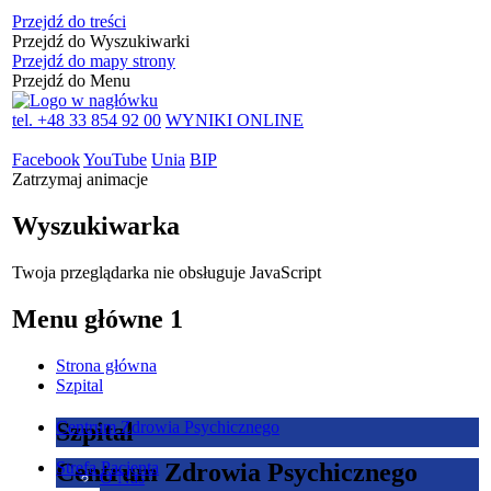
Przejdź do treści
Przejdź do Wyszukiwarki
Przejdź do mapy strony
Przejdź do Menu
tel. +48 33 854 92 00
WYNIKI ONLINE
Facebook
YouTube
Unia
BIP
Zatrzymaj animacje
Wyszukiwarka
Twoja przeglądarka nie obsługuje JavaScript
Menu główne 1
Strona główna
Szpital
Szpital
Centrum Zdrowia Psychicznego
Centrum Zdrowia Psychicznego
Strefa Pacjenta
O Nas