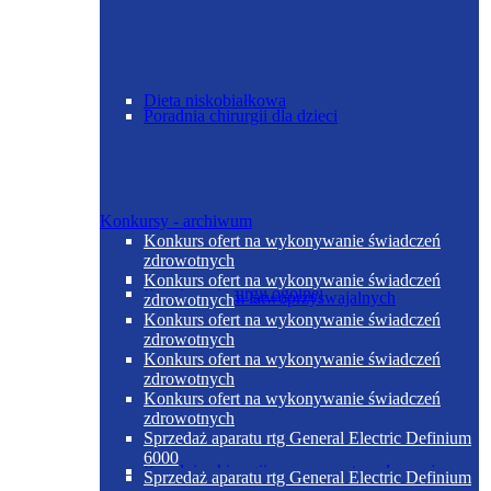
Dieta niskobiałkowa
Poradnia chirurgii dla dzieci
Konkursy - archiwum
Konkurs ofert na wykonywanie świadczeń
zdrowotnych
Dieta niskoelektrolitowa normobiałkowa z
Konkurs ofert na wykonywanie świadczeń
Poradnia chirurgii ogólnej
ograniczeniem łatwoprzyswajalnych
zdrowotnych
węglowodanów
Konkurs ofert na wykonywanie świadczeń
zdrowotnych
Konkurs ofert na wykonywanie świadczeń
zdrowotnych
Konkurs ofert na wykonywanie świadczeń
zdrowotnych
Sprzedaż aparatu rtg General Electric Definium
6000
Poradnia chirurgii urazowo-ortopedycznej
Sprzedaż aparatu rtg General Electric Definium