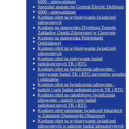
6000 - unieważnione
Sprzedaż aparatu rtg General Electric Definium
Dieta cukrzycowo-trzustkowa
6000 - unieważnione
Konkurs ofert na wykonywanie świadczeń
zdrowotnych
Konkurs na stanowisko Dyrektora Zespołu
Zakładów Opieki Zdrowotnej w Cieszynie
Konkurs na stanowiska Pielęgniarki
Poradnia chorób zakaźnych
Oddziałowej
Konkurs ofert na wykonywanie świadczeń
zdrowotnych
Konkurs ofert na opisywanie badań
Dieta papkowata
radiologicznych TK i RTG
Konkurs ofert na świadczenia zdrowotne -
opisywanie badań TK i RTG pacjentów poradni
i oddziałów
Konkurs ofert na świadczenia zdrowotne -
Poradnia dermatologiczna
nadzór i opis badań radiologicznych TK i RTG
Konkurs ofert na całodobowe świadczenia
zdrowotne - nadzór i opis badań
radiologicznych TK i RTG
Dieta płynna
Konkurs ofert udzielanie świadczeń lekarskich
w Zakładzie Diagnostyki Obrazowej
Konkurs ofert na wykonywanie świadczeń
zdrowotnych w zakresie badań laboratoryjnych