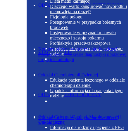
Dieta matki karmiącej
ODDZIAŁ CHORÓB WEWNĘTRZNYCH
Dlaczego warto kangurować noworodki i
niemowlęta na dłużej?
Fizjologia połogu
Postępowanie w przypadku bolesnych
brodawek
Postępowanie w przypadku nawału
mlecznego i zastoju pokarmu
Profilaktyka przeciwzakrzepowa
Upadek - informacja dla pacjenta i jego
Konkurs ofert na wykonywanie świadczeń
STACJA DIALIZ
rodziny
zdrowotnych w zakresie diagnostyki obrazowej
drogą teleradiologii
Oddział Chemioterapii Dziennej
Edukacja pacjenta leczonego w oddziale
chemioterapii dziennej
Upadek - informacja dla pacjenta i jego
ODDZIAŁ NEFROLOGICZNY
rodziny
Oddział Chirurgii Ogólnej, Małoinwazyjnej i
Konkurs ofert na wykonywanie świadczeń
Onkologicznej
zdrowotnych
Informacja dla rodziny i pacjenta z PEG