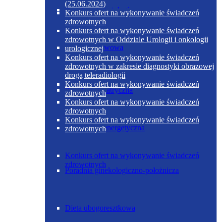
(25.06.2024)
Poradnia diabetologiczna
Konkurs ofert na wykonywanie świadczeń
zdrowotnych
Konkurs ofert na wykonywanie świadczeń
zdrowotnych w Oddziale Urologii i onkologii
Dieta podstawowa
urologicznej
Konkurs ofert na wykonywanie świadczeń
zdrowotnych w zakresie diagnostyki obrazowej
drogą teleradiologii
Konkurs ofert na wykonywanie świadczeń
Poradnia geriatryczna
zdrowotnych
Konkurs ofert na wykonywanie świadczeń
zdrowotnych
Konkurs ofert na wykonywanie świadczeń
Dieta ubogoenergetyczna
zdrowotnych
Konkurs ofert na wykonywanie świadczeń
zdrowotnych
Poradnia ginekologiczno-położnicza
Dieta ubogoresztkowa