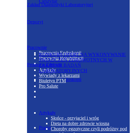
Cieszynie
Zakład Diagnostyki Laboratoryjnej
Depozyt
Pracownie
Pracownia Endoskopii
KONKURS OFERT NA WYKONYWANIE
Pracownia Rehabilitacji
ŚWIADCZEŃ ZDROWOTNYCH W
Promocja Zdrowia
ZAKRESIE BADAŃ
Artykuły
LABORATORYJNYCH
Wywiady z lekarzami
Pracownia Endoskopii
Biuletyn PTM
Pro Salute
Artykuły
Słońce - przyjaciel i wróg
Dieta na dobre zdrowie wiosną
Pracownia Rehabilitacji
Choroby egzotyczne czyli podróżny pod