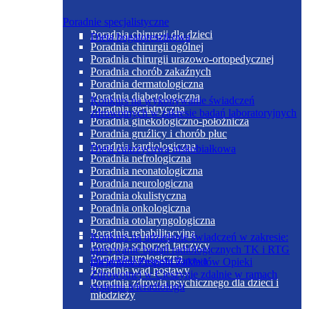
Poradnie specjalistyczne
Poradnia chirurgii dla dzieci
Dieta bogatoresztkowa
Poradnia chirurgii ogólnej
Poradnia chirurgii urazowo-ortopedycznej
Poradnia chorób zakaźnych
Poradnia dermatologiczna
Poradnia diabetologiczna
Konkurs na wykonywanie świadczeń
Poradnia geriatryczna
zdrowotnych w zakresie badań laboratoryjnych
Poradnia ginekologiczno-położnicza
Poradnia gruźlicy i chorób płuc
Poradnia kardiologiczna
Dieta cukrzycowa niskobiałkowa
Poradnia nefrologiczna
Poradnia neonatologiczna
Poradnia neurologiczna
Poradnia okulistyczna
Poradnia onkologiczna
Poradnia otolaryngologiczna
Poradnia rehabilitacyjna
Konkurs na udzielanie świadczeń w zakresie:
Poradnia schorzeń tarczycy
opisywanie badań radiologicznych TK i RTG
Poradnia urologiczna
Dieta kleikowo-sucharowa
pacjentów Zespołu Zakładów Opieki
Poradnia wad postawy
Zdrowotnej w Cieszynie zdalnie w ramach
Poradnia zdrowia psychicznego dla dzieci i
systemu teleradiologii
młodzieży