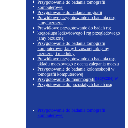
Poradnia otolaryngologiczna
Przygotowanie do badania tomografii
komputerowej
Przygotowanie do badania urografii
Prawidłowe przygotowanie do badania usg
jamy brzusznej
Prawidłowe przygotowanie do badań rtg
Poradnia chirurgii ogólnej w Skoczowie
kręgosłupa lędźwiowego I rtg przeglądowego
jamy brzusznej
Przygotowanie do badania tomografii
komputerowej Jamy brzusznej lub jamy
brzusznej i miednicy
Prawidłowe przygotowanie do badania usg
układu moczowego z oceną zalegania moczu
Przygotowanie do badania kolonoskopii w
tomografii komputerowej
Poradnia chirurgii urazowo-ortopedycznej w
Przygotowanie do mammografii
Skoczowie
Przygotowanie do pozostałych badań usg
Przygotowanie do badania tomografii
komputerowej