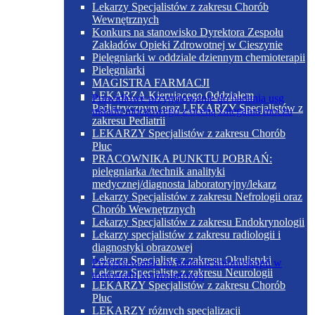
Lekarzy Specjalistów z zakresu Chorób
Wewnętrznych
Konkurs na stanowisko Dyrektora Zespołu
Zakładów Opieki Zdrowotnej w Cieszynie
Pielęgniarki w oddziale dziennym chemioterapii
Pielęgniarki
MAGISTRA FARMACJI
LEKARZA Kierującego Oddziałem
Prawidłowe przygotowanie do badania usg
Pediatrycznym oraz LEKARZY Specjalistów z
układu moczowego z oceną zalegania moczu
zakresu Pediatrii
LEKARZY Specjalistów z zakresu Chorób
Płuc
PRACOWNIKA PUNKTU POBRAŃ:
pielęgniarka /technik analityki
medycznej/diagnosta laboratoryjny/lekarz
Lekarzy Specjalistów z zakresu Nefrologii oraz
Chorób Wewnętrznych
Lekarzy Specjalistów z zakresu Endokrynologii
Lekarzy specjalistów z zakresu radiologii i
diagnostyki obrazowej
Lekarza Specjalistę z zakresu Okulistyki
Przygotowanie do badania kolonoskopii w
Lekarza Specjalistę z zakresu Neurologii
tomografii komputerowej
LEKARZY Specjalistów z zakresu Chorób
Płuc
LEKARZY różnych specjalizacji