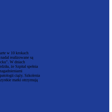
warte w 10 krokach
nadal realizowane są
ecku". W dniach
iła, że Szpital spełnia
 zagadnieniami
atologii ciąży. Szkolenia
zystkie matki otrzymują