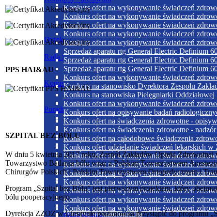
MUZEUM
Konkurs ofert na wykonywanie świadczeń zdrow
Konkurs ofert na wykonywanie świadczeń zdrow
Film o szpitalu
Dieta bogatoresztkowa
Konkurs ofert na wykonywanie świadczeń zdrow
Konkurs ofert na wykonywanie świadczeń zdrow
Dyrekcja
Konkurs ofert na wykonywanie świadczeń zdrow
Dieta cukrzycowa niskobiałkowa
Sprzedaż aparatu rtg General Electric Definium 6
Rada Społeczna
Sprzedaż aparatu rtg General Electric Definium 
Sprzedaż aparatu rtg General Electric Definium 
PPS HAI&AU
Dieta kleikowo-sucharowa
Konkurs ofert na wykonywanie świadczeń zdrow
Komisja ds. etyki
Konkurs na stanowisko Dyrektora Zespołu Zakła
Konkurs na stanowiska Pielęgniarki Oddziałowej
Dieta niskobiałkowa
Konkurs ofert na wykonywanie świadczeń zdrow
Poradnie specjalistyczne
Konkurs ofert na opisywanie badań radiologicz
Poradnia chirurgii dla dzieci
Konkurs ofert na świadczenia zdrowotne - opisy
Poradnia chirurgii ogólnej
Dieta niskoelektrolitowa normobiałkowa z ogra
Konkurs ofert na świadczenia zdrowotne - nadzór
SZPITAL BEZ BÓLU
Poradnia chirurgii urazowo-ortopedycznej
Konkurs ofert na całodobowe świadczenia zdrowo
Poradnia chorób zakaźnych
Konkurs ofert udzielanie świadczeń lekarskich w
Poradnia dermatologiczna
W dniu 5 kwietnia 2017 roku, Zespół Zakładów Opieki Zdrowotnej w 
Konkurs ofert na wykonywanie świadczeń zdrowot
Poradnia diabetologiczna
Towarzystwo Badania bólu wraz z Polskim Towarzystwem Anestezjo
Dieta cukrzycowo-trzustkowa
Konkurs ofert na wykonywanie świadczeń zdrow
Poradnia geriatryczna
Chirurgów Polskich i Polskim Towarzystwem Ortopedycznym i Tra
Konkurs ofert na wykonywanie świadczeń zdrowot
Poradnia ginekologiczno-położnicza
Konkurs ofert na wykonywanie świadczeń zdrowot
Poradnia gruźlicy i chorób płuc
Program „Szpital bez Bólu” jest pierwszym projektem, który obejmuje
Dieta papkowata
Konkurs ofert na wykonywanie świadczeń zdrow
Poradnia kardiologiczna
bólu pooperacyjnego.
Konkurs ofert na wykonywanie świadczeń zdrow
Poradnia nefrologiczna
Konkurs ofert na wykonywanie świadczeń zdrow
Dyrekcja ZZOZ w Cieszynie postanowiła przystąpić do programu „Szp
Poradnia neonatologiczna
Dieta płynna