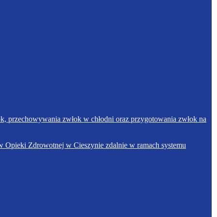
łok, przechowywania zwłok w chłodni oraz przygotowania zwłok na
w Opieki Zdrowotnej w Cieszynie zdalnie w ramach systemu