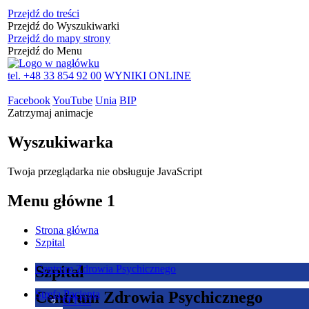
Przejdź do treści
Przejdź do Wyszukiwarki
Przejdź do mapy strony
Przejdź do Menu
tel. +48 33 854 92 00
WYNIKI ONLINE
Facebook
YouTube
Unia
BIP
Zatrzymaj animacje
Wyszukiwarka
Twoja przeglądarka nie obsługuje JavaScript
Menu główne 1
Strona główna
Szpital
Szpital
Centrum Zdrowia Psychicznego
Centrum Zdrowia Psychicznego
Strefa Pacjenta
O Nas