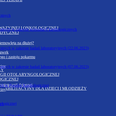
otnych
WAZYJNEJ I ONKOLOGICZNEJ
nych w zakresie konsultacji kardiologicznych
EDYCZNEJ
emowlęta na dłużej?
nych w zakresie badań laboratoryjnych (22.06.2023)
dawek
go i zastoju pokarmu
ziny
nych w zakresie badań laboratoryjnych (07.06.2023)
ZY
OGII OTOLARYNGOLOGICZNEJ
OGICZNEJ
mioterapii dziennej
ych w Poradni Kardiologicznej
HABILITACYJNY DLA DZIECI I MŁODZIEŻY
ziny
ologicznej
ych