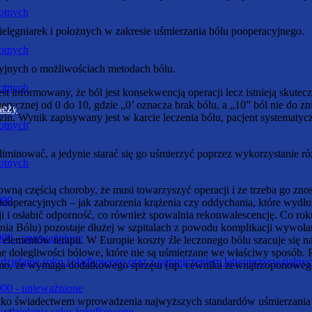
otnych
ielęgniarek i położnych w zakresie uśmierzania bólu pooperacyjnego.
otnych
jnych o możliwościach metodach bólu.
otnych
t informowany, że ból jest konsekwencją operacji lecz istnieją skutec
rycznej od 0 do 10, gdzie „0’ oznacza brak bólu, a „10” ból nie do zni
ieży
in. Wynik zapisywany jest w karcie leczenia bólu, pacjent systematycz
otnych
iminować, a jedynie starać się go uśmierzyć poprzez wykorzystanie r
otnych
zowną częścią choroby, że musi towarzyszyć operacji i że trzeba go zno
000
 pooperacyjnych – jak zaburzenia krążenia czy oddychania, które wydł
ji i osłabić odporność, co również spowalnia rekonwalescencję. Co rok
ia Bólu) pozostaje dłużej w szpitalach z powodu komplikacji wywołan
6000 - unieważnione
 elementów terapii. W Europie koszty źle leczonego bólu szacuje się n
 dolegliwości bólowe, które nie są uśmierzane we właściwy sposób. 
wydzielanie soku żołądkowego oraz z ograniczeniem łatwoprzyswajal
 mimo, że wymaga dodatkowego sprzętu (np. cewnika zewnątrzoponowego
6000 - unieważnione
e tylko świadectwem wprowadzenia najwyższych standardów uśmierzania
 wydzielania soku żołądkowego