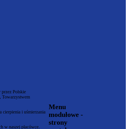
 przez Polskie
m, Towarzystwem
Menu
 cierpienia i uśmierzania
modułowe -
strony
ch w naszej placówce.