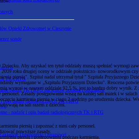
entów.
otnych
dów Opieki Zdrowotnej w Cieszynie
przez sondę
ny Dziecku. Aby uzyskać ten tytuł oddziały muszą spełniać wymogi za
otnych
2009 roku drugiej oceny w oddziale położniczo- noworodkowym czy 
 piersią". Szpital nadal utrzymał tytuł " Szpitala Przyjaznego Dzi
nych TK i RTG
andardy wymagane w „Szpitalu Przyjaznym Dziecku". Reocena potwierdz
sią wynosi w naszym oddziale 92,5 %, jest to bardzo dobry wynik. Z
wanie badań TK i RTG pacjentów poradni i oddziałów
 personel. Zasady postępowania wiszą na każdej sali matek i w salach p
częciu karmienia piersią w ciągu 2 godziny po urodzeniu dziecka. Ws
 i opis badań radiologicznych TK i RTG
zebywają na sali razem z dziećmi.
owa
tne - nadzór i opis badań radiologicznych TK i RTG
armieniu piersią i zapoznać z nimi cały personel.
alizować powyższe zasady.
 Zakładzie Diagnostyki Obrazowej
armienia piersią i postępowaniu podczas karmienia.