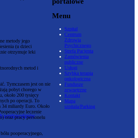
portalowe
Menu
Szpital
Centrum
Zdrowia
zne metody jego
Psychicznego
esienia (u dzieci
Strefa Pacjenta
nie otrzymuje leki
Zamówienia
publiczne
Usługi
óżnorodnych metod i
Szybka terapia
onkologiczna
sić. Tymczasem jest on nie
Fundusze
użają pobyt chorego w
zewnętrzne
u, około 200 tysięcy
Kontakt
ych po operacji. To
Mapa
a 34 miliardy Euro. Około
szpitala/Parking
Pooperacyjne leczenie
nych węglowodanów
) oraz pracy personelu
 bólu pooperacyjnego,