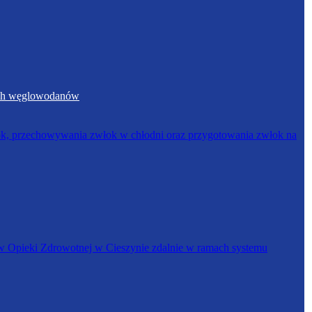
nych węglowodanów
łok, przechowywania zwłok w chłodni oraz przygotowania zwłok na
w Opieki Zdrowotnej w Cieszynie zdalnie w ramach systemu