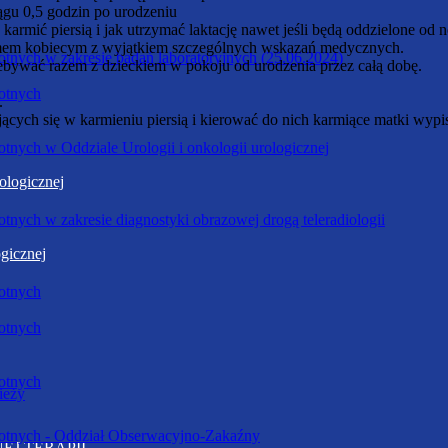
ągu 0,5 godzin po urodzeniu
karmić piersią i jak utrzymać laktację nawet jeśli będą oddzielone o
rmem kobiecym z wyjątkiem szczególnych wskazań medycznych.
nych w zakresie badań laboratoryjnych (25.06.2024)
ebywać razem z dzieckiem w pokoju od urodzenia przez całą dobę.
otnych
.
ących się w karmieniu piersią i kierować do nich karmiące matki wypis
nych w Oddziale Urologii i onkologii urologicznej
ologicznej
nych w zakresie diagnostyki obrazowej drogą teleradiologii
gicznej
otnych
otnych
otnych
ieży
otnych - Oddział Obserwacyjno-Zakaźny
EJ TERAPII