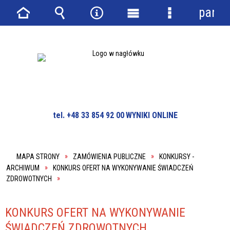
panel
Strona
Wyszukiwarka
Narzędzia
Menu
Menu
główna
główne
szczegółowe
tel. +48 33 854 92 00
WYNIKI ONLINE
MAPA STRONY
ZAMÓWIENIA PUBLICZNE
KONKURSY -
ARCHIWUM
KONKURS OFERT NA WYKONYWANIE ŚWIADCZEŃ
ZDROWOTNYCH
KONKURS OFERT NA WYKONYWANIE
ŚWIADCZEŃ ZDROWOTNYCH