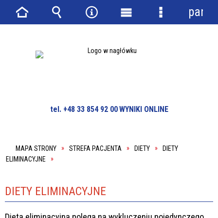
panel
Strona
Wyszukiwarka
Narzędzia
Menu
Menu
główna
główne
szczegółowe
tel. +48 33 854 92 00
WYNIKI ONLINE
MAPA STRONY
STREFA PACJENTA
DIETY
DIETY
ELIMINACYJNE
DIETY ELIMINACYJNE
Dieta eliminacyjna polega na wykluczeniu pojedynczego