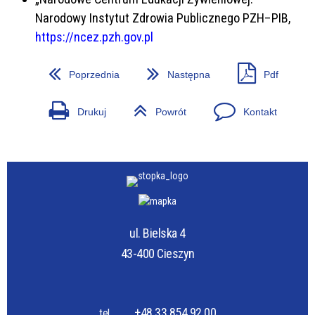
Narodowy Instytut Zdrowia Publicznego PZH–PIB,
https://ncez.pzh.gov.pl
Poprzednia
Następna
Pdf
Drukuj
Powrót
Kontakt
ul. Bielska 4
43-400 Cieszyn
+48 33 854 92 00
tel.