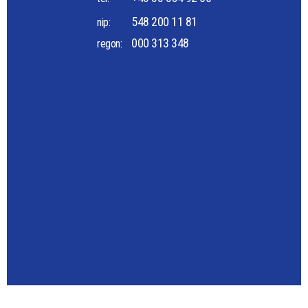
548 200 11 81
nip:
000 313 348
regon: