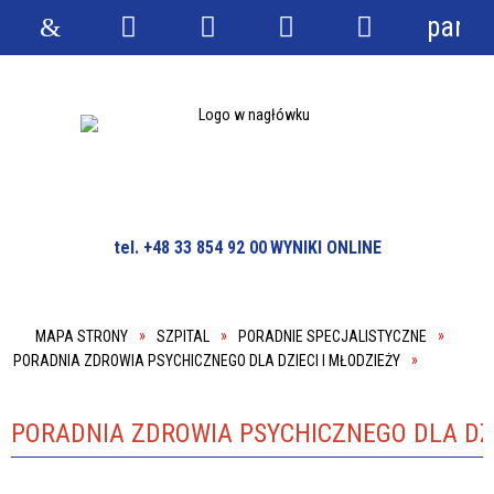
panel
Strona
Wyszukiwarka
Narzędzia
Menu
Menu
główna
główne
szczegółowe
tel. +48 33 854 92 00
WYNIKI ONLINE
MAPA STRONY
SZPITAL
PORADNIE SPECJALISTYCZNE
PORADNIA ZDROWIA PSYCHICZNEGO DLA DZIECI I MŁODZIEŻY
PORADNIA ZDROWIA PSYCHICZNEGO DLA DZI