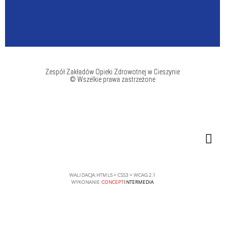
Zespół Zakładów Opieki Zdrowotnej w Cieszynie
© Wszelkie prawa zastrzeżone
WALIDACJA:
HTML5
+
CSS3
+
WCAG 2.1
WYKONANIE
CONCEPT
INTERMEDIA