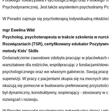
Polskiego Towarzystwa Psychologicznego oraz Polskiego To
Psychodynamicznej. Jest także asystentem psychodramy Pols
W Poradni zajmuje się psychoterapią indywidualną młodzieży,
mgr Ewelina Wild
Psycholog, psychoterapeuta w trakcie szkolenia w nurcie
Rozwiązaniach (TSR), certyfikowany edukator Pozytywnej
metody Kids' Skills
Doświadczenie zawodowe zdobyła pracując w placówkach o
warsztatowe dla rodziców, współpracując z fundacjami/stowa
psychologicznego oraz we własnym gabinecie. Swoją pracę t
superwizji. W pracy z pacjentami skupia się na mocnych stron
okazują się pomocne w budowaniu preferowanej przyszłości.
był dynamiczny, konstruktywny, wspierający - stosowany w c
rozwiązań i rozwoju.
W Poradni prowadzi psychoterapię indywidualną dzieci i mło