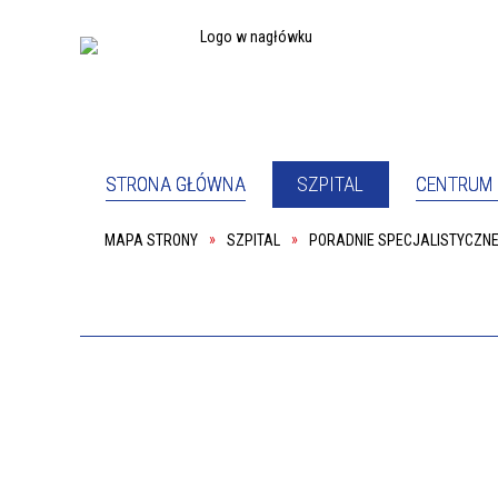
STRONA GŁÓWNA
SZPITAL
CENTRUM 
MAPA STRONY
SZPITAL
PORADNIE SPECJALISTYCZN
PEŁNOM
SZPITAL
PACJE
ODDZIAŁ PSYCHIATRYCZNY
ODDZIA
PRACOWNIA REHABILITACJI
SALA K
KOORDYNATOR DS. DOSTĘPNOŚCI
DYREKC
PRACOWNIK SOCJALNY
PODWY
O NAS
DYREK