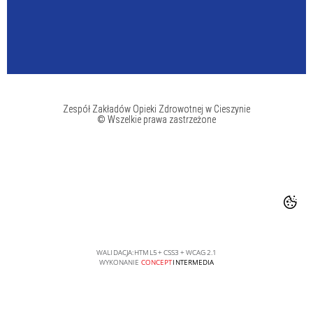
Zespół Zakładów Opieki Zdrowotnej w Cieszynie
© Wszelkie prawa zastrzeżone
WALIDACJA:
HTML5
+
CSS3
+
WCAG 2.1
WYKONANIE
CONCEPT
INTERMEDIA