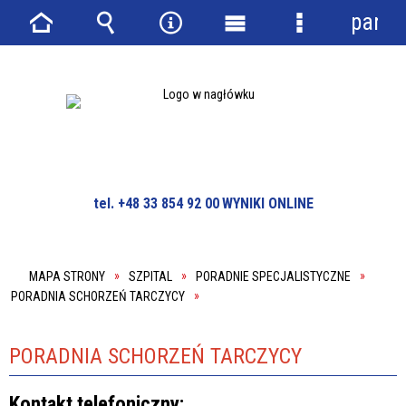
panel
Strona
Wyszukiwarka
Narzędzia
Menu
Menu
główna
główne
szczegółowe
tel. +48 33 854 92 00
WYNIKI ONLINE
MAPA STRONY
SZPITAL
PORADNIE SPECJALISTYCZNE
PORADNIA SCHORZEŃ TARCZYCY
PORADNIA SCHORZEŃ TARCZYCY
Kontakt telefoniczny: