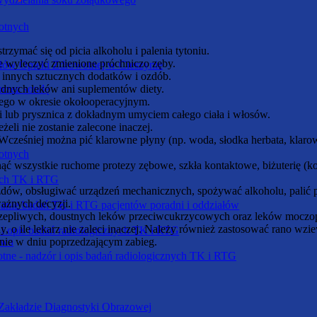
otnych
rzymać się od picia alkoholu i palenia tytoniu.
zne wyleczyć zmienione próchniczo zęby.
dów Opieki Zdrowotnej w Cieszynie
 i innych sztucznych dodatków i ozdób.
adnych leków ani suplementów diety.
przez sondę
ego w okresie okołooperacyjnym.
i lub prysznica z dokładnym umyciem całego ciała i włosów.
żeli nie zostanie zalecone inaczej.
Wcześniej można pić klarowne płyny (np. woda, słodka herbata, klarown
otnych
ć wszystkie ruchome protezy zębowe, szkła kontaktowe, biżuterię (kol
nych TK i RTG
zdów, obsługiwać urządzeń mechanicznych, spożywać alkoholu, palić 
ażnych decyzji.
wanie badań TK i RTG pacjentów poradni i oddziałów
rzepliwych, doustnych leków przeciwcukrzycowych oraz leków moczop
y, o ile lekarz nie zaleci inaczej. Należy również zastosować rano wzi
 i opis badań radiologicznych TK i RTG
nie w dniu poprzedzającym zabieg.
owa
tne - nadzór i opis badań radiologicznych TK i RTG
 Zakładzie Diagnostyki Obrazowej