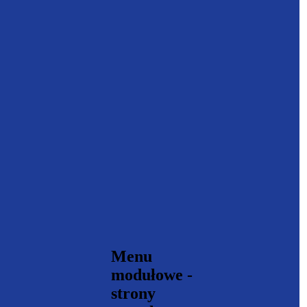
Menu
modułowe -
strony