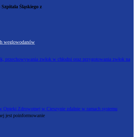
Szpitala Śląskiego z
nych węglowodanów
łok, przechowywania zwłok w chłodni oraz przygotowania zwłok na
w Opieki Zdrowotnej w Cieszynie zdalnie w ramach systemu
ej jest poinformowanie