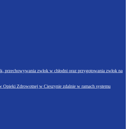
łok, przechowywania zwłok w chłodni oraz przygotowania zwłok na
w Opieki Zdrowotnej w Cieszynie zdalnie w ramach systemu