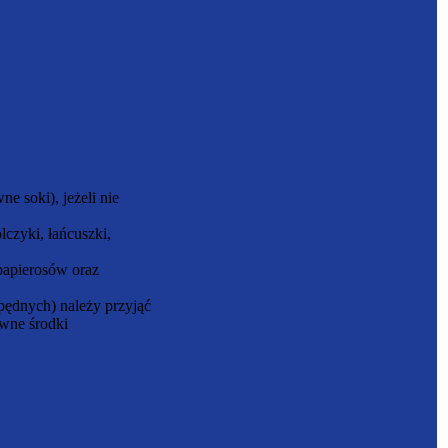
e soki), jeżeli nie
czyki, łańcuszki,
papierosów oraz
ędnych) należy przyjąć
ewne środki