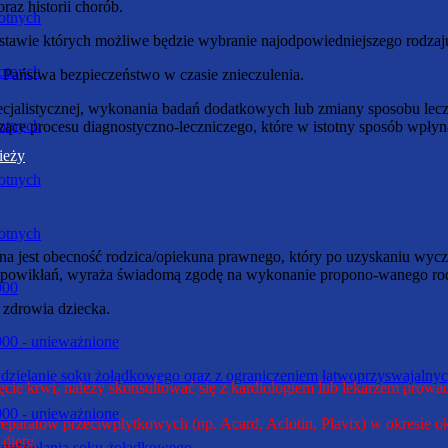
raz historii chorób.
otnych
stawie których możliwe będzie wybranie najodpowiedniejszego rodzaju
otnych
 Państwa bezpieczeństwo w czasie znieczulenia.
ecjalistycznej, wykonania badań dodatkowych lub zmiany sposobu lecz
otnych
zące procesu diagnostyczno-leczniczego, które w istotny sposób wpły
ieży
otnych
otnych
na jest obecność rodzica/opiekuna prawnego, który po uzyskaniu wycz
ch powikłań, wyraża świadomą zgodę na wykonanie propono-wanego rod
000
e zdrowia dziecka.
6000 - unieważnione
wydzielanie soku żołądkowego oraz z ograniczeniem łatwoprzyswajal
ie krwi, należy skonsultować się z kardiologiem lub lekarzem prow
6000 - unieważnione
eparatów przeciwpłytkowych (np. Acard, Aclotin, Plavix) w okresie 
diety.
 wydzielania soku żołądkowego