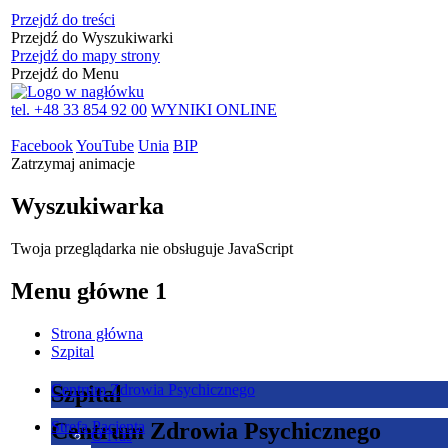
Przejdź do treści
Przejdź do Wyszukiwarki
Przejdź do mapy strony
Przejdź do Menu
tel. +48 33 854 92 00
WYNIKI ONLINE
Facebook
YouTube
Unia
BIP
Zatrzymaj animacje
Wyszukiwarka
Twoja przeglądarka nie obsługuje JavaScript
Menu główne 1
Strona główna
Szpital
Szpital
Centrum Zdrowia Psychicznego
Centrum Zdrowia Psychicznego
Strefa Pacjenta
O Nas