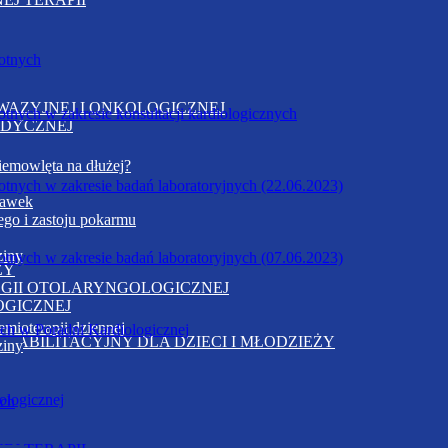
otnych
WAZYJNEJ I ONKOLOGICZNEJ
nych w zakresie konsultacji kardiologicznych
EDYCZNEJ
emowlęta na dłużej?
nych w zakresie badań laboratoryjnych (22.06.2023)
dawek
go i zastoju pokarmu
ziny
nych w zakresie badań laboratoryjnych (07.06.2023)
ZY
OGII OTOLARYNGOLOGICZNEJ
OGICZNEJ
mioterapii dziennej
ych w Poradni Kardiologicznej
HABILITACYJNY DLA DZIECI I MŁODZIEŻY
ziny
ologicznej
ych