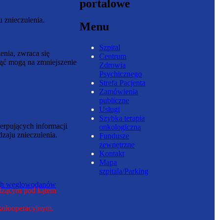
portalowe
 znieczulenia.
Menu
Szpital
enia, zwraca się
Centrum
nąć mogą na zmniejszenie
Zdrowia
Psychicznego
Strefa Pacjenta
Zamówienia
publiczne
Usługi
Szybka terapia
erpujących informacji
onkologiczna
zaju znieczulenia.
Fundusze
zewnętrzne
Kontakt
Mapa
szpitala/Parking
nych węglowodanów
adzącym pod kątem
okołooperacyjnym.