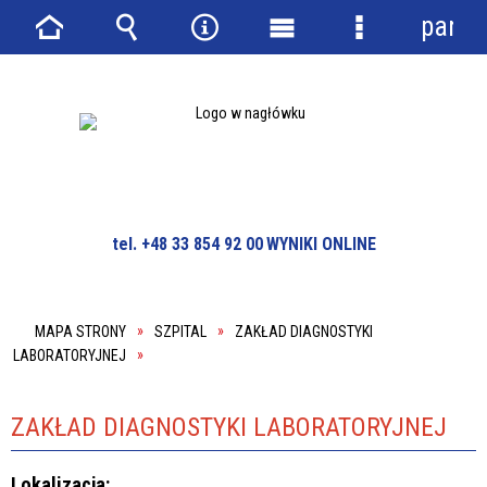
panel
Strona
Wyszukiwarka
Narzędzia
Menu
Menu
główna
główne
szczegółowe
tel. +48 33 854 92 00
WYNIKI ONLINE
MAPA STRONY
SZPITAL
ZAKŁAD DIAGNOSTYKI
LABORATORYJNEJ
ZAKŁAD DIAGNOSTYKI LABORATORYJNEJ
Lokalizacja: