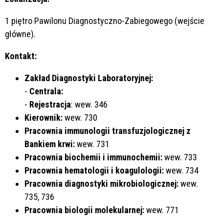
1 piętro Pawilonu Diagnostyczno-Zabiegowego (wejście
główne).
Kontakt:
Zakład Diagnostyki Laboratoryjnej:
-
Centrala:
-
Rejestracja
: wew. 346
Kierownik:
wew. 730
Pracownia immunologii transfuzjologicznej z
Bankiem krwi:
wew. 731
Pracownia biochemii i immunochemii:
wew. 733
Pracownia hematologii i koagulologii:
wew. 734
Pracownia diagnostyki mikrobiologicznej:
wew.
735, 736
Pracownia biologii molekularnej
:
wew. 771