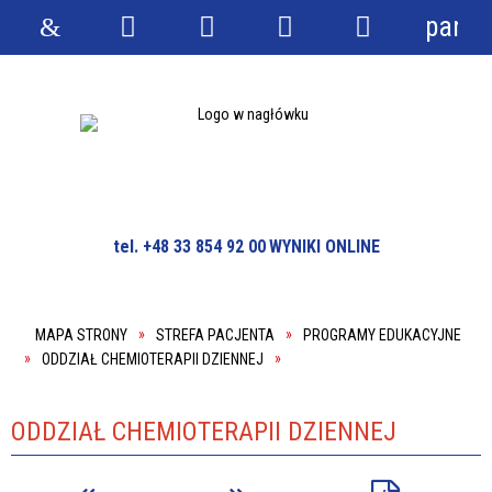
panel
Strona
Wyszukiwarka
Narzędzia
Menu
Menu
główna
główne
szczegółowe
tel. +48 33 854 92 00
WYNIKI ONLINE
MAPA STRONY
STREFA PACJENTA
PROGRAMY EDUKACYJNE
ODDZIAŁ CHEMIOTERAPII DZIENNEJ
ODDZIAŁ CHEMIOTERAPII DZIENNEJ