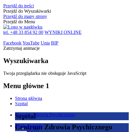
Przejdź do treści
Przejdź do Wyszukiwarki
Przejdź do mapy strony
Przejdź do Menu
tel. +48 33 854 92 00
WYNIKI ONLINE
Facebook
YouTube
Unia
BIP
Zatrzymaj animacje
Wyszukiwarka
Twoja przeglądarka nie obsługuje JavaScript
Menu główne 1
Strona główna
Szpital
Szpital
Centrum Zdrowia Psychicznego
Centrum Zdrowia Psychicznego
Strefa Pacjenta
O Nas