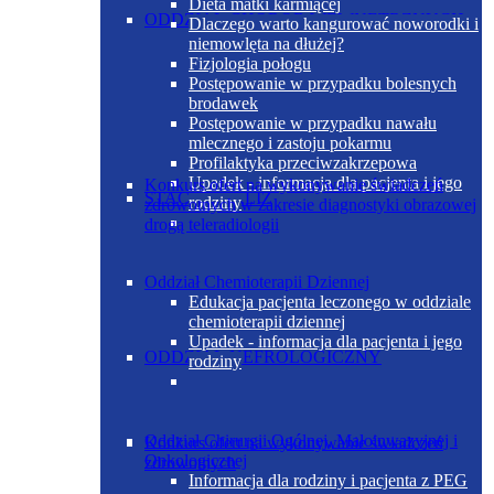
Dieta matki karmiącej
ODDZIAŁ CHORÓB WEWNĘTRZNYCH
Dlaczego warto kangurować noworodki i
niemowlęta na dłużej?
Fizjologia połogu
Postępowanie w przypadku bolesnych
brodawek
Postępowanie w przypadku nawału
mlecznego i zastoju pokarmu
Profilaktyka przeciwzakrzepowa
Upadek - informacja dla pacjenta i jego
Konkurs ofert na wykonywanie świadczeń
STACJA DIALIZ
rodziny
zdrowotnych w zakresie diagnostyki obrazowej
drogą teleradiologii
Oddział Chemioterapii Dziennej
Edukacja pacjenta leczonego w oddziale
chemioterapii dziennej
Upadek - informacja dla pacjenta i jego
ODDZIAŁ NEFROLOGICZNY
rodziny
Oddział Chirurgii Ogólnej, Małoinwazyjnej i
Konkurs ofert na wykonywanie świadczeń
Onkologicznej
zdrowotnych
Informacja dla rodziny i pacjenta z PEG