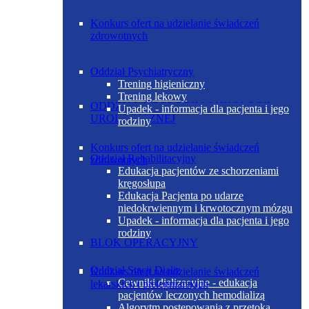
Konkurs ofert na udzielanie świadczeń
zdrowotnych
Oddział Psychiatryczny
Trening higieniczny
Trening lekowy
ODDZIAŁ UROLOGII I ONKOLOGII
Upadek - informacja dla pacjenta i jego
UROLOGICZNEJ
rodziny
Konkurs ofert na udzielanie świadczeń
Oddział Rehabilitacyjny
zdrowotnych
Edukacja pacjentów ze schorzeniami
kręgosłupa
Edukacja Pacjenta po udarze
niedokrwiennym i krwotocznym mózgu
Upadek - informacja dla pacjenta i jego
rodziny
BLOK OPERACYJNY
Oddział Stacji Dializ
Konkurs ofert na udzielanie świadczeń
Cewniki dializacyjne - edukacja
lekarskich i pielęgniarskich
pacjentów leczonych hemodializą
Algorytm postępowania z przetoką