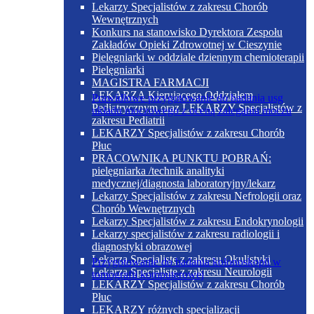
Lekarzy Specjalistów z zakresu Chorób
Wewnętrznych
Konkurs na stanowisko Dyrektora Zespołu
Zakładów Opieki Zdrowotnej w Cieszynie
Pielęgniarki w oddziale dziennym chemioterapii
Pielęgniarki
MAGISTRA FARMACJI
LEKARZA Kierującego Oddziałem
Prawidłowe przygotowanie do badania usg
Pediatrycznym oraz LEKARZY Specjalistów z
układu moczowego z oceną zalegania moczu
zakresu Pediatrii
LEKARZY Specjalistów z zakresu Chorób
Płuc
PRACOWNIKA PUNKTU POBRAŃ:
pielęgniarka /technik analityki
medycznej/diagnosta laboratoryjny/lekarz
Lekarzy Specjalistów z zakresu Nefrologii oraz
Chorób Wewnętrznych
Lekarzy Specjalistów z zakresu Endokrynologii
Lekarzy specjalistów z zakresu radiologii i
diagnostyki obrazowej
Lekarza Specjalistę z zakresu Okulistyki
Przygotowanie do badania kolonoskopii w
Lekarza Specjalistę z zakresu Neurologii
tomografii komputerowej
LEKARZY Specjalistów z zakresu Chorób
Płuc
LEKARZY różnych specjalizacji