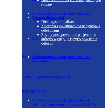
rodziny
Konkurs ofert na udzielanie świadczeń
Wspólne dla oddziałów
patomorfologicznych
Dieta wysokobiałkowa
Zalecenia żywieniowe dla pacjentów z
odleżynami
Zasady postępowania z pacjentem u
PODODDZIAŁ NEONATOLOGICZNY
którego występuje ryzyko powstania
odleżyn
Kwalifikacja anestezjologiczna
Konkurs ofert na udzielanie świadczeń
zdrowotnych
Zakład Diagnostyki Obrazowej
Komisja ds. etyki
Konkurs ofert na udzielanie lekarskich
świadczeń zdrowotnych na rzecz ZZOZ w