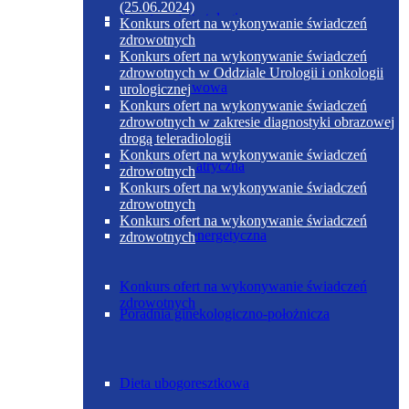
(25.06.2024)
Poradnia diabetologiczna
Konkurs ofert na wykonywanie świadczeń
zdrowotnych
Konkurs ofert na wykonywanie świadczeń
zdrowotnych w Oddziale Urologii i onkologii
Dieta podstawowa
urologicznej
Konkurs ofert na wykonywanie świadczeń
zdrowotnych w zakresie diagnostyki obrazowej
drogą teleradiologii
Konkurs ofert na wykonywanie świadczeń
Poradnia geriatryczna
zdrowotnych
Konkurs ofert na wykonywanie świadczeń
zdrowotnych
Konkurs ofert na wykonywanie świadczeń
Dieta ubogoenergetyczna
zdrowotnych
Konkurs ofert na wykonywanie świadczeń
zdrowotnych
Poradnia ginekologiczno-położnicza
Dieta ubogoresztkowa