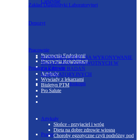
Cieszynie
Zakład Diagnostyki Laboratoryjnej
Depozyt
Pracownie
Pracownia Endoskopii
KONKURS OFERT NA WYKONYWANIE
Pracownia Rehabilitacji
ŚWIADCZEŃ ZDROWOTNYCH W
Promocja Zdrowia
ZAKRESIE BADAŃ
Artykuły
LABORATORYJNYCH
Wywiady z lekarzami
Pracownia Endoskopii
Biuletyn PTM
Pro Salute
Artykuły
Słońce - przyjaciel i wróg
Dieta na dobre zdrowie wiosną
Pracownia Rehabilitacji
Choroby egzotyczne czyli podróżny pod