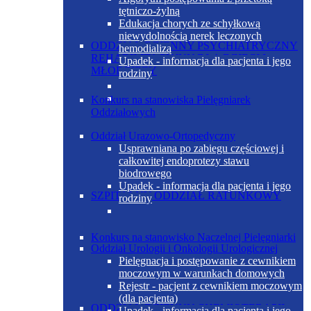
tętniczo-żylną
Edukacja chorych ze schyłkową
niewydolnością nerek leczonych
ODDZIAŁ DZIENNY PSYCHIATRYCZNY
hemodializą
REHABILITACYJNY DLA DZIECI I
Upadek - informacja dla pacjenta i jego
MŁODZIEŻY
rodziny
Konkurs na stanowiska Pielęgniarek
Oddziałowych
Oddział Urazowo-Ortopedyczny
Usprawniana po zabiegu częściowej i
całkowitej endoprotezy stawu
biodrowego
Upadek - informacja dla pacjenta i jego
SZPITALNY ODDZIAŁ RATUNKOWY
rodziny
Konkurs na stanowisko Naczelnej Pielęgniarki
Oddział Urologii i Onkologii Urologicznej
Pielęgnacja i postępowanie z cewnikiem
moczowym w warunkach domowych
Rejestr - pacjent z cewnikiem moczowym
(dla pacjenta)
ODDZIAŁ DZIENNY CHEMIOTERAPII
Upadek - informacja dla pacjenta i jego