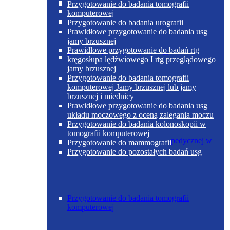
Poradnia otolaryngologiczna
Przygotowanie do badania tomografii
komputerowej
Przygotowanie do badania urografii
Prawidłowe przygotowanie do badania usg
jamy brzusznej
Prawidłowe przygotowanie do badań rtg
Poradnia chirurgii ogólnej w Skoczowie
kręgosłupa lędźwiowego I rtg przeglądowego
jamy brzusznej
Przygotowanie do badania tomografii
komputerowej Jamy brzusznej lub jamy
brzusznej i miednicy
Prawidłowe przygotowanie do badania usg
układu moczowego z oceną zalegania moczu
Przygotowanie do badania kolonoskopii w
tomografii komputerowej
Poradnia chirurgii urazowo-ortopedycznej w
Przygotowanie do mammografii
Skoczowie
Przygotowanie do pozostałych badań usg
Przygotowanie do badania tomografii
komputerowej