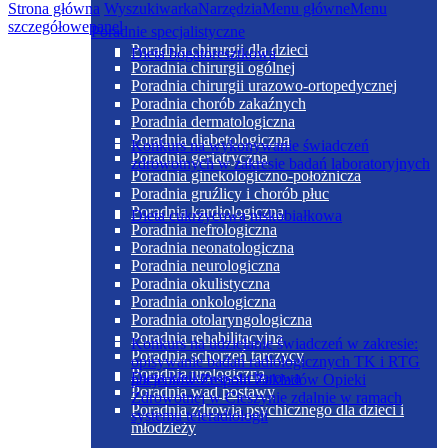
Strona główna
Wyszukiwarka
Narzędzia
Menu główne
Menu
szczegółowe
panel
Poradnie specjalistyczne
Poradnia chirurgii dla dzieci
Dieta bogatoresztkowa
Poradnia chirurgii ogólnej
Poradnia chirurgii urazowo-ortopedycznej
Poradnia chorób zakaźnych
Poradnia dermatologiczna
Poradnia diabetologiczna
Konkurs na wykonywanie świadczeń
Poradnia geriatryczna
zdrowotnych w zakresie badań laboratoryjnych
Poradnia ginekologiczno-położnicza
Poradnia gruźlicy i chorób płuc
Poradnia kardiologiczna
Dieta cukrzycowa niskobiałkowa
Poradnia nefrologiczna
Poradnia neonatologiczna
Poradnia neurologiczna
Poradnia okulistyczna
Poradnia onkologiczna
Poradnia otolaryngologiczna
Poradnia rehabilitacyjna
Konkurs na udzielanie świadczeń w zakresie:
Poradnia schorzeń tarczycy
opisywanie badań radiologicznych TK i RTG
Poradnia urologiczna
Dieta kleikowo-sucharowa
pacjentów Zespołu Zakładów Opieki
Poradnia wad postawy
Zdrowotnej w Cieszynie zdalnie w ramach
Poradnia zdrowia psychicznego dla dzieci i
systemu teleradiologii
młodzieży