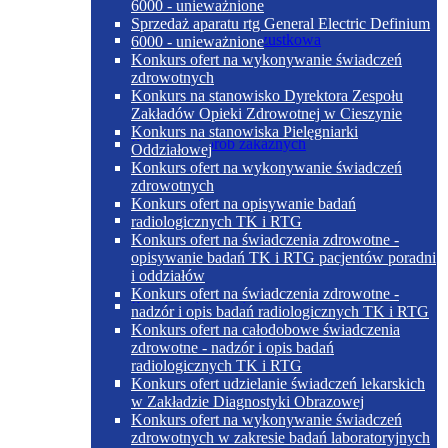
6000 - unieważnione
Sprzedaż aparatu rtg General Electric Definium
Dieta cukrzycowo-trzustkowa
6000 - unieważnione
Konkurs ofert na wykonywanie świadczeń
zdrowotnych
Konkurs na stanowisko Dyrektora Zespołu
Zakładów Opieki Zdrowotnej w Cieszynie
Konkurs na stanowiska Pielęgniarki
Poradnia chorób zakaźnych
Oddziałowej
Konkurs ofert na wykonywanie świadczeń
zdrowotnych
Konkurs ofert na opisywanie badań
Dieta papkowata
radiologicznych TK i RTG
Konkurs ofert na świadczenia zdrowotne -
opisywanie badań TK i RTG pacjentów poradni
i oddziałów
Konkurs ofert na świadczenia zdrowotne -
Poradnia dermatologiczna
nadzór i opis badań radiologicznych TK i RTG
Konkurs ofert na całodobowe świadczenia
zdrowotne - nadzór i opis badań
radiologicznych TK i RTG
Dieta płynna
Konkurs ofert udzielanie świadczeń lekarskich
w Zakładzie Diagnostyki Obrazowej
Konkurs ofert na wykonywanie świadczeń
zdrowotnych w zakresie badań laboratoryjnych