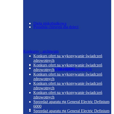
Dieta niskobiałkowa
Poradnia chirurgii dla dzieci
Konkursy - archiwum
Konkurs ofert na wykonywanie świadczeń
zdrowotnych
Dieta niskoelektrolitowa normobiałkowa z
Konkurs ofert na wykonywanie świadczeń
Poradnia chirurgii ogólnej
ograniczeniem łatwoprzyswajalnych
zdrowotnych
węglowodanów
Konkurs ofert na wykonywanie świadczeń
zdrowotnych
Konkurs ofert na wykonywanie świadczeń
zdrowotnych
Konkurs ofert na wykonywanie świadczeń
zdrowotnych
Sprzedaż aparatu rtg General Electric Definium
6000
Poradnia chirurgii urazowo-ortopedycznej
Sprzedaż aparatu rtg General Electric Definium