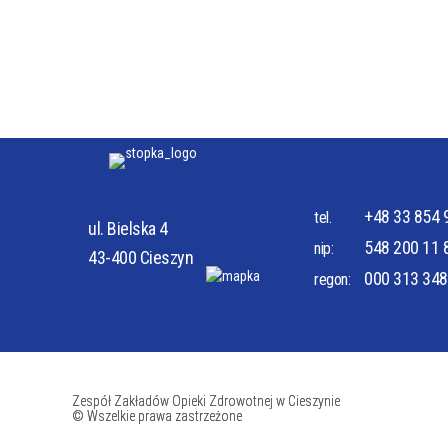
SZPITA
ODDZIA
KWALIFIKACJA ANESTEZJOLOGICZNA
KOMISJ
PODODD
NOCNA I ŚWIĄTECZNA OPIEKA
+48 33 854 
tel.
DOKUM
ul. Bielska 4
ZDROWOTNA
548 200 11 
nip:
43-400 Cieszyn
000 313 348
regon:
PRACA
CYBER
Zespół Zakładów Opieki Zdrowotnej w Cieszynie
© Wszelkie prawa zastrzeżone