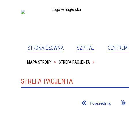
STRONA GŁÓWNA
SZPITAL
CENTRUM 
MAPA STRONY
STREFA PACJENTA
PEŁNOM
SZPITAL
PACJE
ODDZIAŁ PSYCHIATRYCZNY
ODDZIA
PRACOWNIA REHABILITACJI
SALA K
STREFA PACJENTA
KOORDYNATOR DS. DOSTĘPNOŚCI
DYREKC
PRACOWNIK SOCJALNY
PODWY
Poprzednia
O NAS
DYREK