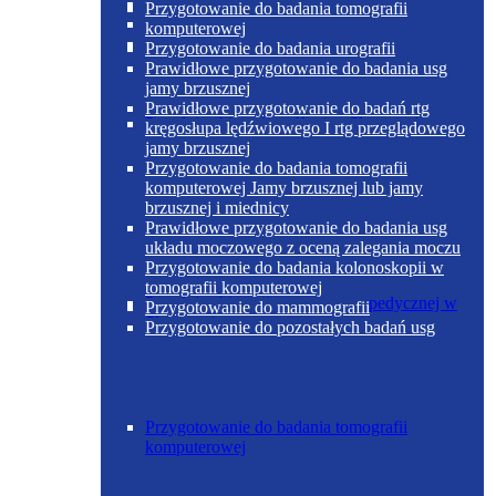
Poradnia otolaryngologiczna
Przygotowanie do badania tomografii
komputerowej
Przygotowanie do badania urografii
Prawidłowe przygotowanie do badania usg
jamy brzusznej
Prawidłowe przygotowanie do badań rtg
Poradnia chirurgii ogólnej w Skoczowie
kręgosłupa lędźwiowego I rtg przeglądowego
jamy brzusznej
Przygotowanie do badania tomografii
komputerowej Jamy brzusznej lub jamy
brzusznej i miednicy
Prawidłowe przygotowanie do badania usg
układu moczowego z oceną zalegania moczu
Przygotowanie do badania kolonoskopii w
tomografii komputerowej
Poradnia chirurgii urazowo-ortopedycznej w
Przygotowanie do mammografii
Skoczowie
Przygotowanie do pozostałych badań usg
Przygotowanie do badania tomografii
komputerowej