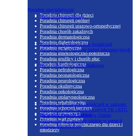
Poradnie specjalistyczne
Poradnia chirurgii dla dzieci
Dieta bogatoresztkowa
Poradnia chirurgii ogólnej
Poradnia chirurgii urazowo-ortopedycznej
Poradnia chorób zakaźnych
Poradnia dermatologiczna
Poradnia diabetologiczna
Konkurs na wykonywanie świadczeń
Poradnia geriatryczna
zdrowotnych w zakresie badań laboratoryjnych
Poradnia ginekologiczno-położnicza
Poradnia gruźlicy i chorób płuc
Poradnia kardiologiczna
Dieta cukrzycowa niskobiałkowa
Poradnia nefrologiczna
Poradnia neonatologiczna
Poradnia neurologiczna
Poradnia okulistyczna
Poradnia onkologiczna
Poradnia otolaryngologiczna
Poradnia rehabilitacyjna
Konkurs na udzielanie świadczeń w zakresie:
Poradnia schorzeń tarczycy
opisywanie badań radiologicznych TK i RTG
Poradnia urologiczna
Dieta kleikowo-sucharowa
pacjentów Zespołu Zakładów Opieki
Poradnia wad postawy
Zdrowotnej w Cieszynie zdalnie w ramach
Poradnia zdrowia psychicznego dla dzieci i
systemu teleradiologii
młodzieży