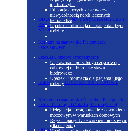
tętniczo-żylną
Edukacja chorych ze schyłkową
niewydolnością nerek leczonych
ODDZIAŁ DZIENNY PSYCHIATRYCZNY
hemodializą
REHABILITACYJNY DLA DZIECI I
Upadek - informacja dla pacjenta i jego
MŁODZIEŻY
rodziny
Konkurs na stanowiska Pielęgniarek
Oddziałowych
Oddział Urazowo-Ortopedyczny
Usprawniana po zabiegu częściowej i
całkowitej endoprotezy stawu
biodrowego
Upadek - informacja dla pacjenta i jego
SZPITALNY ODDZIAŁ RATUNKOWY
rodziny
Konkurs na stanowisko Naczelnej Pielęgniarki
Oddział Urologii i Onkologii Urologicznej
Pielęgnacja i postępowanie z cewnikiem
moczowym w warunkach domowych
Rejestr - pacjent z cewnikiem moczowym
(dla pacjenta)
ODDZIAŁ DZIENNY CHEMIOTERAPII
Upadek - informacja dla pacjenta i jego