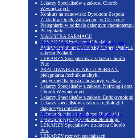
Lekarzy Specjalistów z zakresu Chorób
Wewnętrznych
Konkurs na stanowisko Dyrektora Zespołu
Zakładów Opieki Zdrowotnej w Cieszynie
Pielęgniarki w oddziale dziennym chemioterapii
Pielęgniarki
MAGISTRA FARMACJI
LEKARZA Kierującego Oddziałem
Prawidłowe przygotowanie do badania usg
Pediatrycznym oraz LEKARZY Specjalistów z
układu moczowego z oceną zalegania moczu
zakresu Pediatrii
LEKARZY Specjalistów z zakresu Chorób
Płuc
PRACOWNIKA PUNKTU POBRAŃ:
pielęgniarka /technik analityki
medycznej/diagnosta laboratoryjny/lekarz
Lekarzy Specjalistów z zakresu Nefrologii oraz
Chorób Wewnętrznych
Lekarzy Specjalistów z zakresu Endokrynologii
Lekarzy specjalistów z zakresu radiologii i
diagnostyki obrazowej
Lekarza Specjalistę z zakresu Okulistyki
Przygotowanie do badania kolonoskopii w
Lekarza Specjalistę z zakresu Neurologii
tomografii komputerowej
LEKARZY Specjalistów z zakresu Chorób
Płuc
LEKARZY różnych specjalizacji