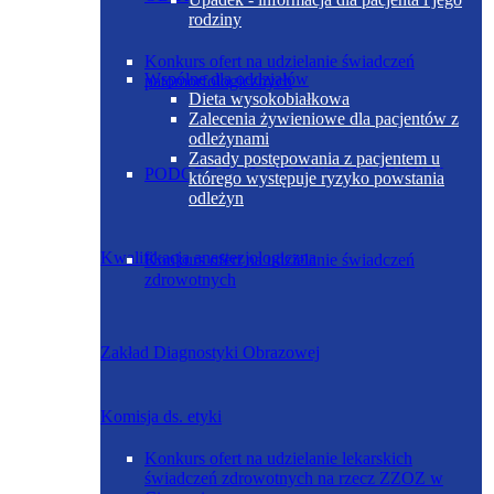
rodziny
Konkurs ofert na udzielanie świadczeń
Wspólne dla oddziałów
patomorfologicznych
Dieta wysokobiałkowa
Zalecenia żywieniowe dla pacjentów z
odleżynami
Zasady postępowania z pacjentem u
PODODDZIAŁ NEONATOLOGICZNY
którego występuje ryzyko powstania
odleżyn
Kwalifikacja anestezjologiczna
Konkurs ofert na udzielanie świadczeń
zdrowotnych
Zakład Diagnostyki Obrazowej
Komisja ds. etyki
Konkurs ofert na udzielanie lekarskich
świadczeń zdrowotnych na rzecz ZZOZ w