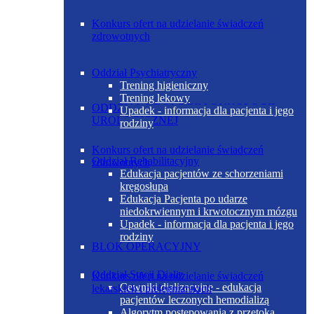
Konkurs ofert na udzielanie świadczeń
zdrowotnych
Oddział Psychiatryczny
Trening higieniczny
Trening lekowy
ODDZIAŁ UROLOGII I ONKOLOGII
Upadek - informacja dla pacjenta i jego
UROLOGICZNEJ
rodziny
Konkurs ofert na udzielanie świadczeń
Oddział Rehabilitacyjny
zdrowotnych
Edukacja pacjentów ze schorzeniami
kręgosłupa
Edukacja Pacjenta po udarze
niedokrwiennym i krwotocznym mózgu
Upadek - informacja dla pacjenta i jego
rodziny
BLOK OPERACYJNY
Oddział Stacji Dializ
Konkurs ofert na udzielanie świadczeń
Cewniki dializacyjne - edukacja
lekarskich i pielęgniarskich
pacjentów leczonych hemodializą
Algorytm postępowania z przetoką