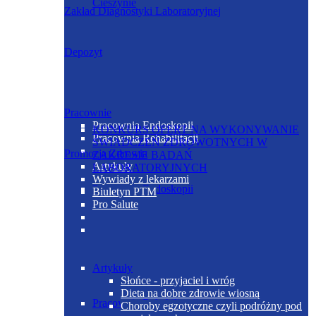
Cieszynie
Zakład Diagnostyki Laboratoryjnej
Depozyt
Pracownie
Pracownia Endoskopii
KONKURS OFERT NA WYKONYWANIE
Pracownia Rehabilitacji
ŚWIADCZEŃ ZDROWOTNYCH W
Promocja Zdrowia
ZAKRESIE BADAŃ
Artykuły
LABORATORYJNYCH
Wywiady z lekarzami
Pracownia Endoskopii
Biuletyn PTM
Pro Salute
Artykuły
Słońce - przyjaciel i wróg
Dieta na dobre zdrowie wiosną
Pracownia Rehabilitacji
Choroby egzotyczne czyli podróżny pod