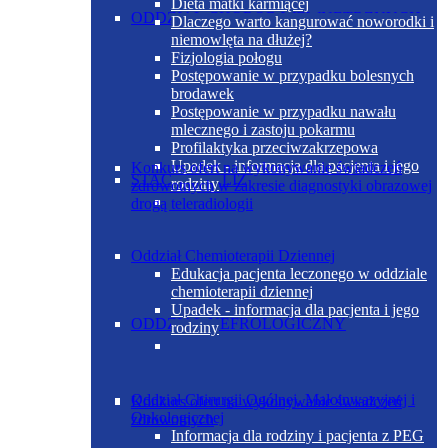
Dieta matki karmiącej
ODDZIAŁ CHORÓB WEWNĘTRZNYCH
Dlaczego warto kangurować noworodki i
niemowlęta na dłużej?
Fizjologia połogu
Postępowanie w przypadku bolesnych
brodawek
Postępowanie w przypadku nawału
mlecznego i zastoju pokarmu
Profilaktyka przeciwzakrzepowa
Upadek - informacja dla pacjenta i jego
Konkurs ofert na wykonywanie świadczeń
STACJA DIALIZ
rodziny
zdrowotnych w zakresie diagnostyki obrazowej
drogą teleradiologii
Oddział Chemioterapii Dziennej
Edukacja pacjenta leczonego w oddziale
chemioterapii dziennej
Upadek - informacja dla pacjenta i jego
ODDZIAŁ NEFROLOGICZNY
rodziny
Oddział Chirurgii Ogólnej, Małoinwazyjnej i
Konkurs ofert na wykonywanie świadczeń
Onkologicznej
zdrowotnych
Informacja dla rodziny i pacjenta z PEG