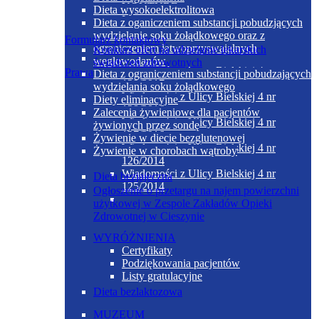
YOUTUBE
Dieta wysokoelektrolitowa
Inne
Dieta z oganiczeniem substancji pobudzjących
wydzielanie soku żołądkowego oraz z
Formularz kontaktowy
ograniczeniem łatwoprzyswajalnych
Konkurs ofert na udzielanie lekarskich
GAZETKA
węglowodanów
świadczeń zdrowotnych
Wiadomości z Ulicy Bielskiej 4 nr
Prawa pacjenta
Dieta z ograniczeniem substancji pobudzających
129/2017
wydzielania soku żołądkowego
Wiadomości z Ulicy Bielskiej 4 nr
Diety eliminacyjne
128/2016
Zalecenia żywieniowe dla pacjentów
Wiadomości z Ulicy Bielskiej 4 nr
żywionych przez sondę
127/2016
Żywienie w diecie bezglutenowej
Wiadomości z Ulicy Bielskiej 4 nr
Żywienie w chorobach wątroby
126/2014
Wiadomości z Ulicy Bielskiej 4 nr
Dieta bezjajeczna
125/2014
Ogłoszenie o przetargu na najem powierzchni
użytkowej w Zespole Zakładów Opieki
Zdrowotnej w Cieszynie
WYRÓŻNIENIA
Certyfikaty
Podziękowania pacjentów
Listy gratulacyjne
Dieta bezlaktozowa
MUZEUM