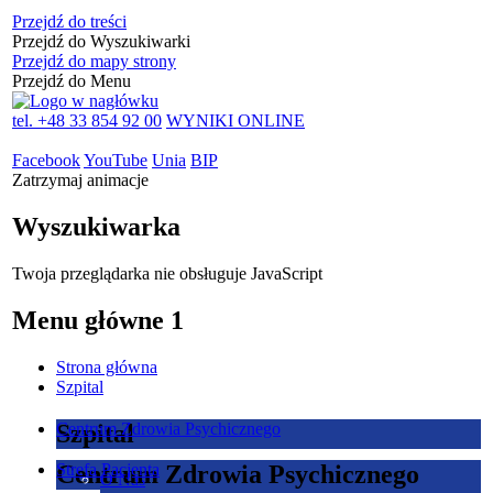
Przejdź do treści
Przejdź do Wyszukiwarki
Przejdź do mapy strony
Przejdź do Menu
tel. +48 33 854 92 00
WYNIKI ONLINE
Facebook
YouTube
Unia
BIP
Zatrzymaj animacje
Wyszukiwarka
Twoja przeglądarka nie obsługuje JavaScript
Menu główne 1
Strona główna
Szpital
Szpital
Centrum Zdrowia Psychicznego
Centrum Zdrowia Psychicznego
Strefa Pacjenta
O Nas