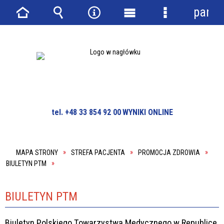
panel
Strona
Wyszukiwarka
Narzędzia
Menu
Menu
główna
główne
szczegółowe
tel. +48 33 854 92 00
WYNIKI ONLINE
MAPA STRONY
STREFA PACJENTA
PROMOCJA ZDROWIA
BIULETYN PTM
BIULETYN PTM
Biuletyn Polskiego Towarzystwa Medycznego w Republice