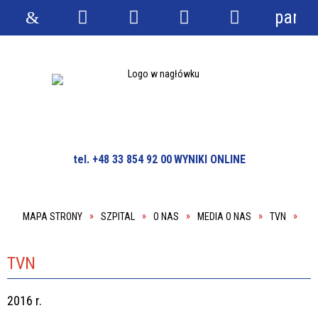
panel
Strona
Wyszukiwarka
Narzędzia
Menu
Menu
główna
główne
szczegółowe
tel. +48 33 854 92 00
WYNIKI ONLINE
MAPA STRONY
SZPITAL
O NAS
MEDIA O NAS
TVN
TVN
2016 r.