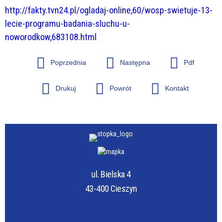
http://fakty.tvn24.pl/ogladaj-online,60/wosp-swietuje-13-
lecie-programu-badania-sluchu-u-
noworodkow,683108.html
Poprzednia
Następna
Pdf
Drukuj
Powrót
Kontakt
ul. Bielska 4
43-400 Cieszyn