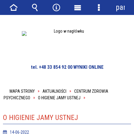
panel
Strona
Wyszukiwarka
Narzędzia
Menu
Menu
główna
główne
szczegółowe
tel. +48 33 854 92 00
WYNIKI ONLINE
MAPA STRONY
AKTUALNOŚCI
CENTRUM ZDROWIA
PSYCHICZNEGO
O HIGIENIE JAMY USTNEJ
O HIGIENIE JAMY USTNEJ
14-06-2022