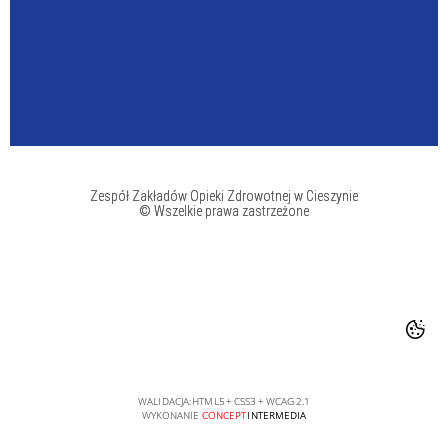
Zespół Zakładów Opieki Zdrowotnej w Cieszynie
© Wszelkie prawa zastrzeżone
WALIDACJA:
HTML5
+
CSS3
+
WCAG 2.1
WYKONANIE
CONCEPT
INTERMEDIA